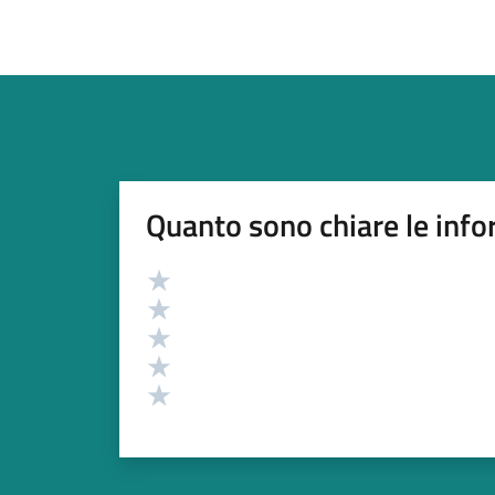
Quanto sono chiare le info
Valutazione
Valuta 5 stelle su 5
Valuta 4 stelle su 5
Valuta 3 stelle su 5
Valuta 2 stelle su 5
Valuta 1 stelle su 5