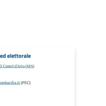
 ed elettorale
3 Castel d'Ario (MN)
ombardia.it
(PEC)