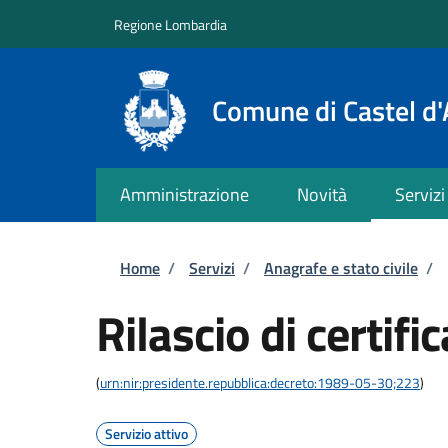
Salta al contenuto principale
Skip to footer content
Regione Lombardia
Comune di Castel d'
Amministrazione
Novità
Servizi
Briciole di pane
Home
/
Servizi
/
Anagrafe e stato civile
/
Rilascio di certific
(
urn:nir:presidente.repubblica:decreto:1989-05-30;223
)
Servizio attivo