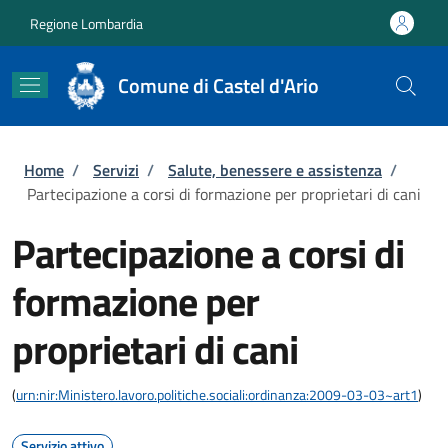
Salta al contenuto principale
Skip to footer content
Regione Lombardia
Comune di Castel d'Ario
Briciole di pane
Home
/
Servizi
/
Salute, benessere e assistenza
/
Partecipazione a corsi di formazione per proprietari di cani
Partecipazione a corsi di
formazione per
proprietari di cani
(
urn:nir:Ministero.lavoro.politiche.sociali:ordinanza:2009-03-03~art1
)
Servizio attivo