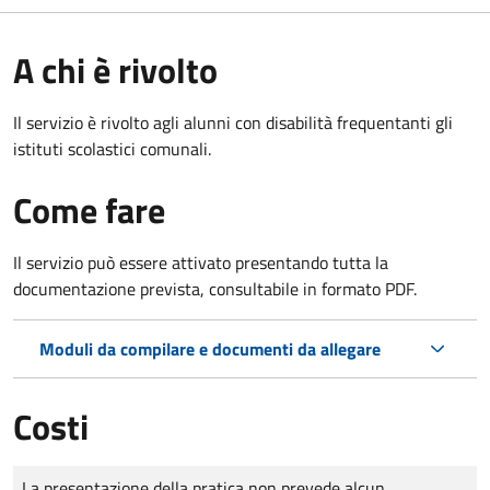
A chi è rivolto
Il servizio è rivolto agli alunni con disabilità frequentanti gli
istituti scolastici comunali.
Come fare
Il servizio può essere attivato presentando tutta la
documentazione prevista, consultabile in formato PDF.
Moduli da compilare e documenti da allegare
Costi
Tipo di pagamento
Importo
La presentazione della pratica non prevede alcun