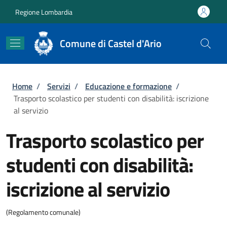
Salta al contenuto principale
Skip to footer content
Regione Lombardia
Comune di Castel d'Ario
Briciole di pane
Home
/
Servizi
/
Educazione e formazione
/
Trasporto scolastico per studenti con disabilità: iscrizione
al servizio
Trasporto scolastico per
studenti con disabilità:
iscrizione al servizio
(Regolamento comunale)