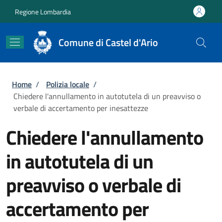
Salta al contenuto principale
Skip to footer content
Regione Lombardia
Comune di Castel d'Ario
Briciole di pane
Home
/
Polizia locale
/
Chiedere l'annullamento in autotutela di un preavviso o
verbale di accertamento per inesattezze
Chiedere l'annullamento
in autotutela di un
preavviso o verbale di
accertamento per