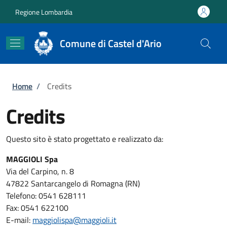
Salta al contenuto principale
Skip to footer content
Regione Lombardia
Comune di Castel d'Ario
Briciole di pane
Home
/
Credits
Credits
Questo sito è stato progettato e realizzato da:
MAGGIOLI Spa
Via del Carpino, n. 8
47822 Santarcangelo di Romagna (RN)
Telefono: 0541 628111
Fax: 0541 622100
E-mail:
maggiolispa@maggioli.it