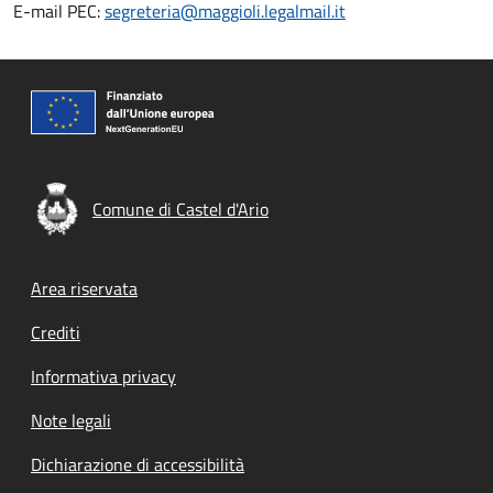
E-mail PEC:
segreteria@maggioli.legalmail.it
Comune di Castel d'Ario
Footer menu
Area riservata
Crediti
Informativa privacy
Note legali
Dichiarazione di accessibilità