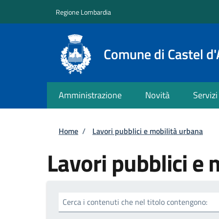
Salta al contenuto principale
Skip to footer content
Regione Lombardia
Comune di Castel d'
Amministrazione
Novità
Servizi
Briciole di pane
Home
/
Lavori pubblici e mobilità urbana
Lavori pubblici e 
Cerca i contenuti che nel titolo contengono: