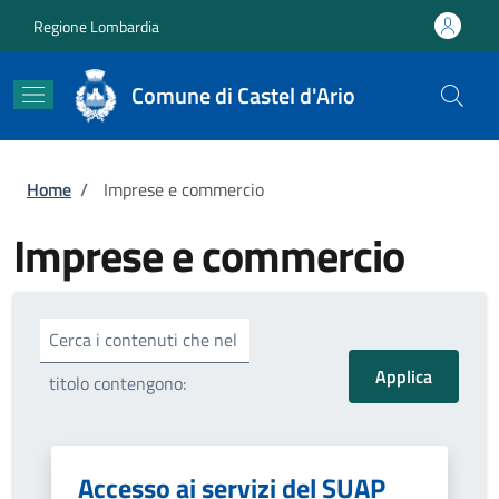
Salta al contenuto principale
Skip to footer content
Regione Lombardia
Comune di Castel d'Ario
Briciole di pane
Home
/
Imprese e commercio
Imprese e commercio
Cerca i contenuti che nel
titolo contengono:
Accesso ai servizi del SUAP