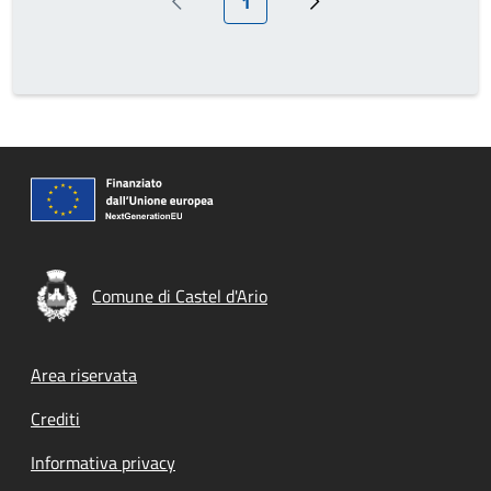
1
Pagina precedente
Prossima pagina
Comune di Castel d'Ario
Footer menu
Area riservata
Crediti
Informativa privacy