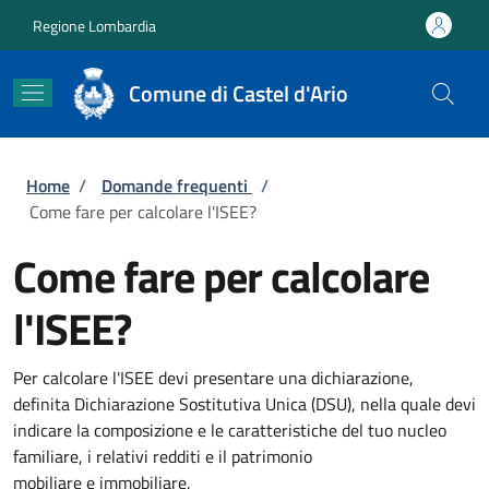
Salta al contenuto principale
Skip to footer content
Regione Lombardia
Comune di Castel d'Ario
Briciole di pane
Home
/
Domande frequenti
/
Come fare per calcolare l'ISEE?
Come fare per calcolare
l'ISEE?
Per calcolare l'ISEE devi presentare una dichiarazione,
definita Dichiarazione Sostitutiva Unica (DSU), nella quale devi
indicare la composizione e le caratteristiche del tuo nucleo
familiare, i relativi redditi e il patrimonio
mobiliare e immobiliare.