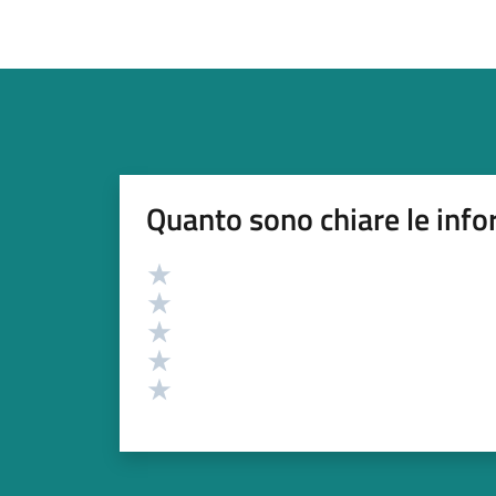
Quanto sono chiare le info
Valutazione
Valuta 5 stelle su 5
Valuta 4 stelle su 5
Valuta 3 stelle su 5
Valuta 2 stelle su 5
Valuta 1 stelle su 5