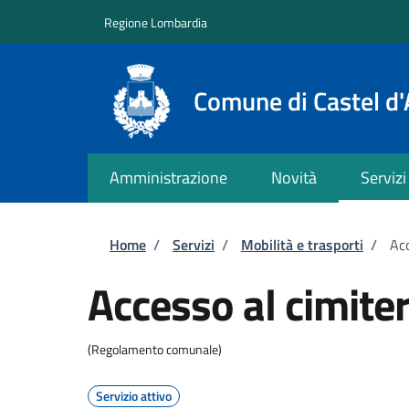
Salta al contenuto principale
Skip to footer content
Regione Lombardia
Comune di Castel d'
Amministrazione
Novità
Servizi
Briciole di pane
Home
/
Servizi
/
Mobilità e trasporti
/
Acc
Accesso al cimite
(Regolamento comunale)
Servizio attivo