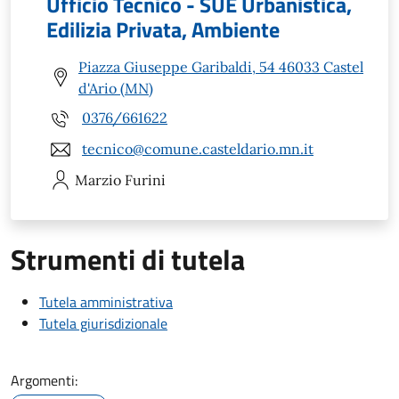
Ufficio Tecnico - SUE Urbanistica,
Edilizia Privata, Ambiente
Piazza Giuseppe Garibaldi, 54 46033 Castel
d'Ario (MN)
0376/661622
tecnico@comune.casteldario.mn.it
Marzio
Furini
Strumenti di tutela
Tutela amministrativa
Tutela giurisdizionale
Argomenti: