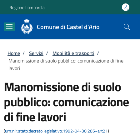
Salta al contenuto principale
Skip to footer content
Regione Lombardia
Comune di Castel d'Ario
Briciole di pane
Home
/
Servizi
/
Mobilità e trasporti
/
Manomissione di suolo pubblico: comunicazione di fine
lavori
Manomissione di suolo
pubblico: comunicazione
di fine lavori
(
urn:nir:stato:decreto.legislativo:1992-04-30;285~art21
)