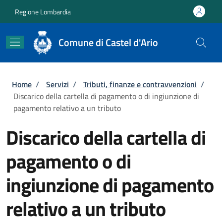
Salta al contenuto principale
Skip to footer content
Regione Lombardia
Comune di Castel d'Ario
Briciole di pane
Home
/
Servizi
/
Tributi, finanze e contravvenzioni
/
Discarico della cartella di pagamento o di ingiunzione di
pagamento relativo a un tributo
Discarico della cartella di
pagamento o di
ingiunzione di pagamento
relativo a un tributo