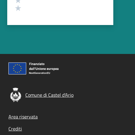
Valuta 1 stelle su 5
Comune di Castel d'Ario
Footer menu
Area riservata
Crediti