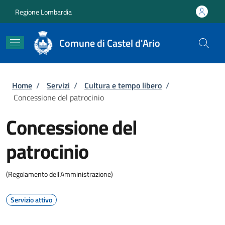
Salta al contenuto principale
Skip to footer content
Regione Lombardia
Comune di Castel d'Ario
Briciole di pane
Home
/
Servizi
/
Cultura e tempo libero
/
Concessione del patrocinio
Concessione del
patrocinio
(Regolamento dell'Amministrazione)
Servizio attivo