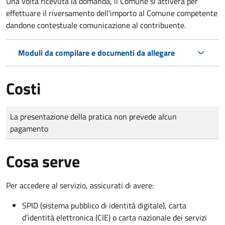
Una volta ricevuta la domanda, il Comune si attiverà per
effettuare il riversamento dell'importo al Comune competente
dandone contestuale comunicazione al contribuente.
Moduli da compilare e documenti da allegare
Costi
Tipo di pagamento
Importo
La presentazione della pratica non prevede alcun
pagamento
Cosa serve
Per accedere al servizio, assicurati di avere:
SPID (sistema pubblico di identità digitale), carta
d’identità elettronica (CIE) o carta nazionale dei servizi