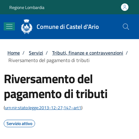
Salta al contenuto principale
Skip to footer content
Regione Lombardia
Comune di Castel d'Ario
Briciole di pane
Home
/
Servizi
/
Tributi, finanze e contravvenzioni
/
Riversamento del pagamento di tributi
Riversamento del
pagamento di tributi
(
urn:nir:stato:legge:2013-12-27;147~art1
)
Servizio attivo