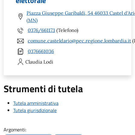
elettorale
Piazza Giuseppe Garibaldi, 54 46033 Castel d'Ari
(MN)
0376/661173
(Telefono)
comune.casteldario@pec.regione.lombardia.it
(
0376661036
Claudia
Lodi
Strumenti di tutela
Tutela amministrativa
Tutela giurisdizionale
Argomenti: