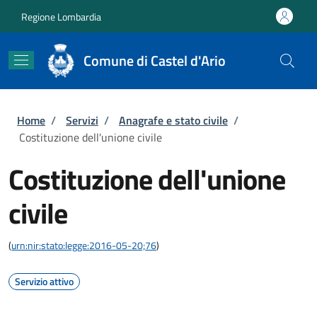
Salta al contenuto principale
Skip to footer content
Regione Lombardia
Comune di Castel d'Ario
Briciole di pane
Home
/
Servizi
/
Anagrafe e stato civile
/
Costituzione dell'unione civile
Costituzione dell'unione
civile
(
urn:nir:stato:legge:2016-05-20;76
)
Servizio attivo