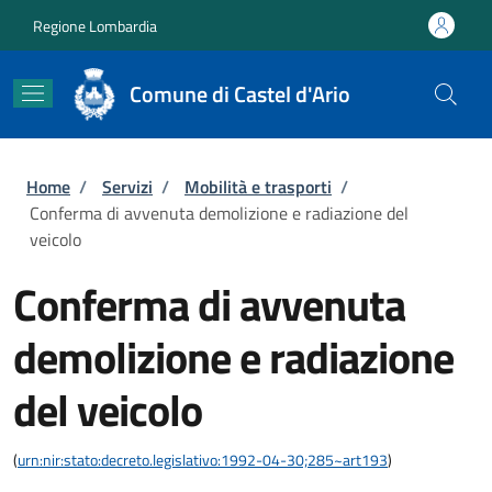
Salta al contenuto principale
Skip to footer content
Regione Lombardia
Comune di Castel d'Ario
Briciole di pane
Home
/
Servizi
/
Mobilità e trasporti
/
Conferma di avvenuta demolizione e radiazione del
veicolo
Conferma di avvenuta
demolizione e radiazione
del veicolo
(
urn:nir:stato:decreto.legislativo:1992-04-30;285~art193
)