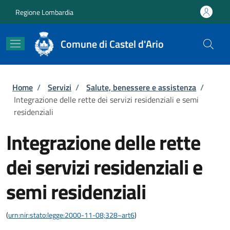
Salta al contenuto principale
Skip to footer content
Regione Lombardia
Comune di Castel d'Ario
Briciole di pane
Home
/
Servizi
/
Salute, benessere e assistenza
/
Integrazione delle rette dei servizi residenziali e semi
residenziali
Integrazione delle rette
dei servizi residenziali e
semi residenziali
(
urn:nir:stato:legge:2000-11-08;328~art6
)