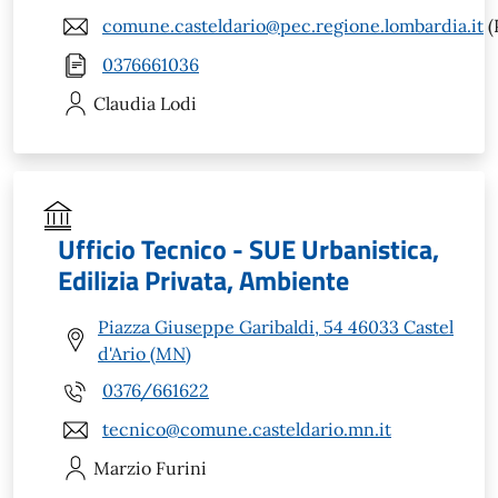
comune.casteldario@pec.regione.lombardia.it
(
0376661036
Claudia
Lodi
Ufficio Tecnico - SUE Urbanistica,
Edilizia Privata, Ambiente
Piazza Giuseppe Garibaldi, 54 46033 Castel
d'Ario (MN)
0376/661622
tecnico@comune.casteldario.mn.it
Marzio
Furini