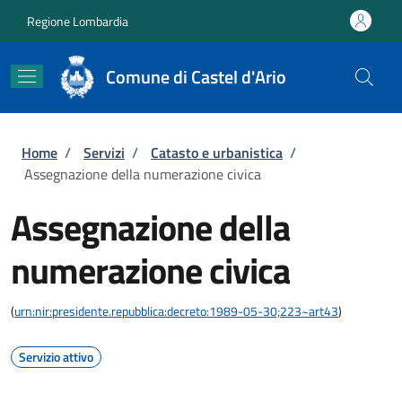
Salta al contenuto principale
Skip to footer content
Regione Lombardia
Comune di Castel d'Ario
Briciole di pane
Home
/
Servizi
/
Catasto e urbanistica
/
Assegnazione della numerazione civica
Assegnazione della
numerazione civica
(
urn:nir:presidente.repubblica:decreto:1989-05-30;223~art43
)
Servizio attivo