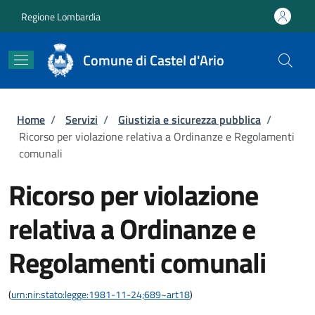
Salta al contenuto principale
Skip to footer content
Regione Lombardia
Comune di Castel d'Ario
Briciole di pane
Home
/
Servizi
/
Giustizia e sicurezza pubblica
/
Ricorso per violazione relativa a Ordinanze e Regolamenti
comunali
Ricorso per violazione
relativa a Ordinanze e
Regolamenti comunali
(
urn:nir:stato:legge:1981-11-24;689~art18
)