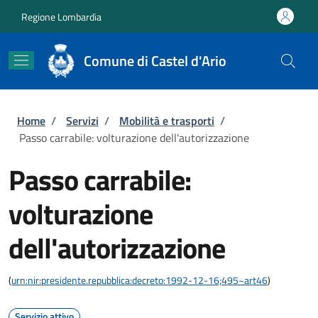
Salta al contenuto principale
Skip to footer content
Regione Lombardia
Comune di Castel d'Ario
Briciole di pane
Home
/
Servizi
/
Mobilità e trasporti
/
Passo carrabile: volturazione dell'autorizzazione
Passo carrabile:
volturazione
dell'autorizzazione
(
urn:nir:presidente.repubblica:decreto:1992-12-16;495~art46
)
Servizio attivo