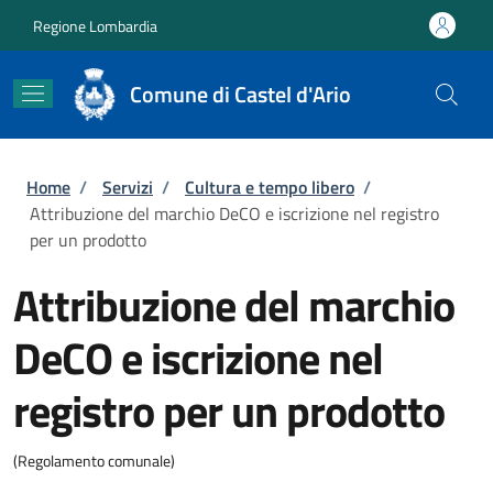
Salta al contenuto principale
Skip to footer content
Regione Lombardia
Comune di Castel d'Ario
Briciole di pane
Home
/
Servizi
/
Cultura e tempo libero
/
Attribuzione del marchio DeCO e iscrizione nel registro
per un prodotto
Attribuzione del marchio
DeCO e iscrizione nel
registro per un prodotto
(Regolamento comunale)