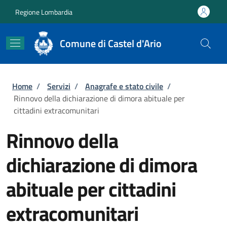
Salta al contenuto principale
Skip to footer content
Regione Lombardia
Comune di Castel d'Ario
Briciole di pane
Home
/
Servizi
/
Anagrafe e stato civile
/
Rinnovo della dichiarazione di dimora abituale per
cittadini extracomunitari
Rinnovo della
dichiarazione di dimora
abituale per cittadini
extracomunitari