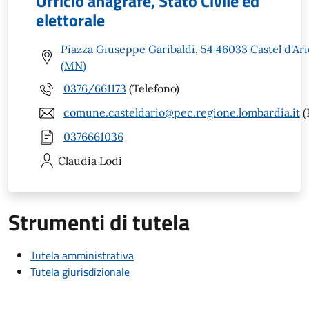
Ufficio anagrafe, Stato Civile ed
elettorale
Piazza Giuseppe Garibaldi, 54 46033 Castel d'Ari
(MN)
0376/661173
(Telefono)
comune.casteldario@pec.regione.lombardia.it
(
0376661036
Claudia
Lodi
Strumenti di tutela
Tutela amministrativa
Tutela giurisdizionale