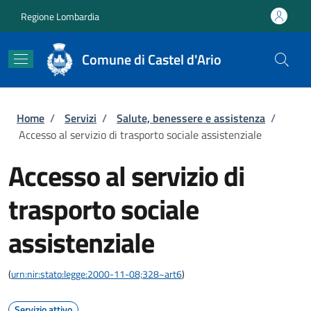
Salta al contenuto principale
Skip to footer content
Regione Lombardia
Comune di Castel d'Ario
Briciole di pane
Home
/
Servizi
/
Salute, benessere e assistenza
/
Accesso al servizio di trasporto sociale assistenziale
Accesso al servizio di
trasporto sociale
assistenziale
(
urn:nir:stato:legge:2000-11-08;328~art6
)
Servizio attivo