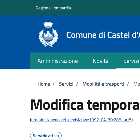
Salta al contenuto principale
Skip to footer content
Regione Lombardia
Comune di Castel d'
Amministrazione
Novità
Servizi
Briciole di pane
Home
/
Servizi
/
Mobilità e trasporti
/
Mod
Modifica temporan
(
urn:nir:stato:decreto.legislativo:1992-04-30;285~art5
)
Servizio attivo