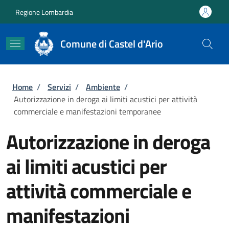
Salta al contenuto principale
Skip to footer content
Regione Lombardia
Comune di Castel d'Ario
Briciole di pane
Home
/
Servizi
/
Ambiente
/
Autorizzazione in deroga ai limiti acustici per attività
commerciale e manifestazioni temporanee
Autorizzazione in deroga
ai limiti acustici per
attività commerciale e
manifestazioni